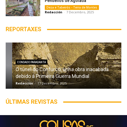
Pendellos de Agolada
Deza e Tabeirós - Terra de Montes
Redacción
-
7 Decembro, 2025
REPORTAXES
CONDADO PARADANTA
O túnel do Confurco, unha obra inacabada
debido á Primeira Guerra Mundial
Redacción
-
17 Decembro, 2025
R
ÚLTIMAS REVISTAS