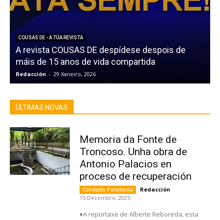
COUSAS DE - A TÚA REVISTA
A revista COUSAS DE despídese despois de
A
máis de 15 anos de vida compartida
F
Redacción
-
29 Xaneiro, 2026
R
ÚLTIMAS NOVAS
Memoria da Fonte de
Troncoso. Unha obra de
Antonio Palacios en
proceso de recuperación
Redacción
-
Condado Paradanta
15 Decembro, 2025
♦A reportaxe de Alberte Reboreda, esta