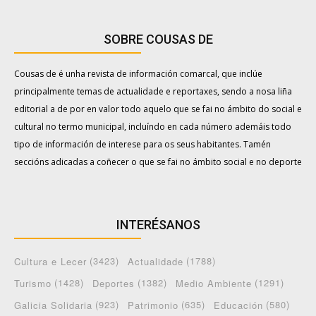
SOBRE COUSAS DE
Cousas de é unha revista de información comarcal, que inclúe
principalmente temas de actualidade e reportaxes, sendo a nosa liña
editorial a de por en valor todo aquelo que se fai no ámbito do social e
cultural no termo municipal, incluíndo en cada número ademáis todo
tipo de información de interese para os seus habitantes. Tamén
seccións adicadas a coñecer o que se fai no ámbito social e no deporte
INTERÉSANOS
(3423)
(1788)
Cultura e Lecer
Actualidade
(1428)
(1382)
(1291)
Turismo
Deportes
Medio Ambiente
(923)
(635)
(580)
Galicia Solidaria
Patrimonio
Educación