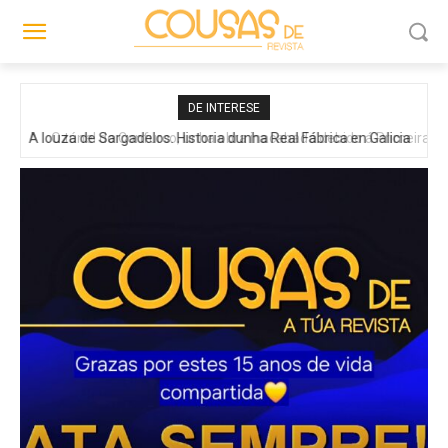
DE INTERESE
O túnel do Confurco, unha obra inacabada debido á Primeira
Guerra Mundial