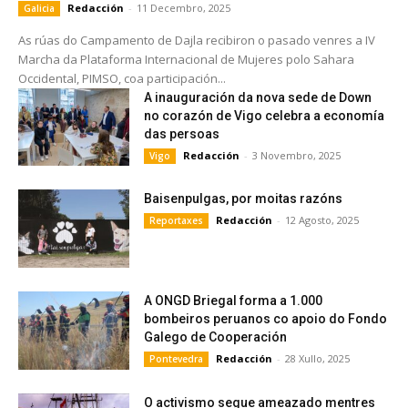
Redacción
-
11 Decembro, 2025
Galicia
As rúas do Campamento de Dajla recibiron o pasado venres a IV
Marcha da Plataforma Internacional de Mujeres polo Sahara
Occidental, PIMSO, coa participación...
A inauguración da nova sede de Down
no corazón de Vigo celebra a economía
das persoas
Redacción
-
3 Novembro, 2025
Vigo
Baisenpulgas, por moitas razóns
Redacción
-
12 Agosto, 2025
Reportaxes
A ONGD Briegal forma a 1.000
bombeiros peruanos co apoio do Fondo
Galego de Cooperación
Redacción
-
28 Xullo, 2025
Pontevedra
O activismo segue ameazado mentres