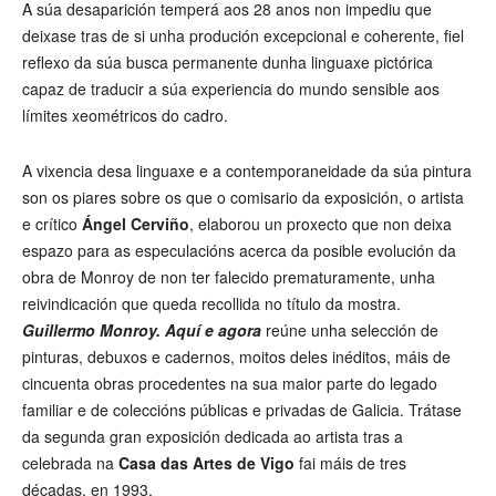
A súa desaparición temperá aos 28 anos non impediu que
deixase tras de si unha produción excepcional e coherente, fiel
reflexo da súa busca permanente dunha linguaxe pictórica
capaz de traducir a súa experiencia do mundo sensible aos
límites xeométricos do cadro.
A vixencia desa linguaxe e a contemporaneidade da súa pintura
son os piares sobre os que o comisario da exposición, o artista
e crítico
Ángel Cerviño
, elaborou un proxecto que non deixa
espazo para as especulacións acerca da posible evolución da
obra de Monroy de non ter falecido prematuramente, unha
reivindicación que queda recollida no título da mostra.
Guillermo Monroy. Aquí e agora
reúne unha selección de
pinturas, debuxos e cadernos, moitos deles inéditos, máis de
cincuenta obras procedentes na sua maior parte do legado
familiar e de coleccións públicas e privadas de Galicia. Trátase
da segunda gran exposición dedicada ao artista tras a
celebrada na
Casa das Artes de Vigo
fai máis de tres
décadas, en 1993.