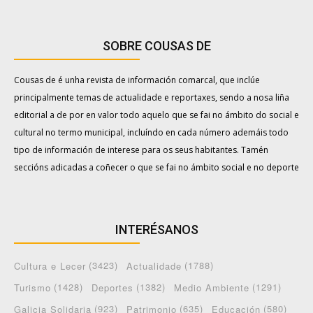
SOBRE COUSAS DE
Cousas de é unha revista de información comarcal, que inclúe
principalmente temas de actualidade e reportaxes, sendo a nosa liña
editorial a de por en valor todo aquelo que se fai no ámbito do social e
cultural no termo municipal, incluíndo en cada número ademáis todo
tipo de información de interese para os seus habitantes. Tamén
seccións adicadas a coñecer o que se fai no ámbito social e no deporte
INTERÉSANOS
(3423)
(1788)
Cultura e Lecer
Actualidade
(1428)
(1382)
(1291)
Turismo
Deportes
Medio Ambiente
(923)
(635)
(580)
Galicia Solidaria
Patrimonio
Educación