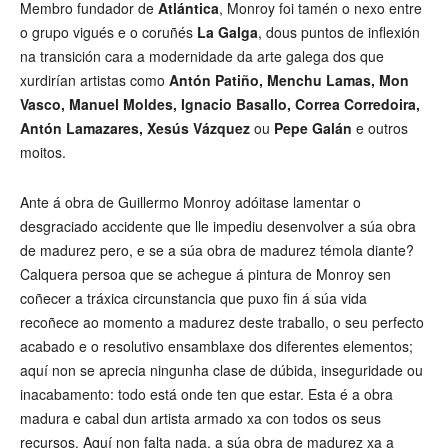
Membro fundador de
Atlántica
, Monroy foi tamén o nexo entre
o grupo vigués e o coruñés
La Galga
, dous puntos de inflexión
na transición cara a modernidade da arte galega dos que
xurdirían artistas como
Antón Patiño, Menchu Lamas, Mon
Vasco, Manuel Moldes, Ignacio Basallo, Correa Corredoira,
Antón Lamazares, Xesús Vázquez
ou
Pepe Galán
e outros
moitos.
Ante á obra de Guillermo Monroy adóitase lamentar o
desgraciado accidente que lle impediu desenvolver a súa obra
de madurez pero, e se a súa obra de madurez témola diante?
Calquera persoa que se achegue á pintura de Monroy sen
coñecer a tráxica circunstancia que puxo fin á súa vida
recoñece ao momento a madurez deste traballo, o seu perfecto
acabado e o resolutivo ensamblaxe dos diferentes elementos;
aquí non se aprecia ningunha clase de dúbida, inseguridade ou
inacabamento: todo está onde ten que estar. Esta é a obra
madura e cabal dun artista armado xa con todos os seus
recursos. Aquí non falta nada, a súa obra de madurez xa a