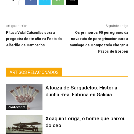
Artigo anterior
Seguinte artigo
Pitusa Vidal Cabanillas será a
Os primeiros 90 peregrinos da
pregoeira deste año na Festa do
nova ruta de peregrinación cara a
Albariño de Cambados
Santiago de Compostela chegan a
Pazos de Borbén
ARTIGOS RELACIONADOS
A louza de Sargadelos. Historia
dunha Real Fábrica en Galicia
Pontevedra
Xoaquin Loriga, o home que baixou
do ceo