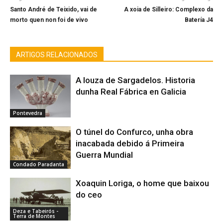
Santo André de Teixido, vai de
A xoia de Silleiro: Complexo da
morto quen non foi de vivo
Batería J4
ARTIGOS RELACIONADOS
A louza de Sargadelos. Historia
dunha Real Fábrica en Galicia
Pontevedra
O túnel do Confurco, unha obra
inacabada debido á Primeira
Guerra Mundial
Condado Paradanta
Xoaquin Loriga, o home que baixou
do ceo
Deza e Tabeirós -
Terra de Montes