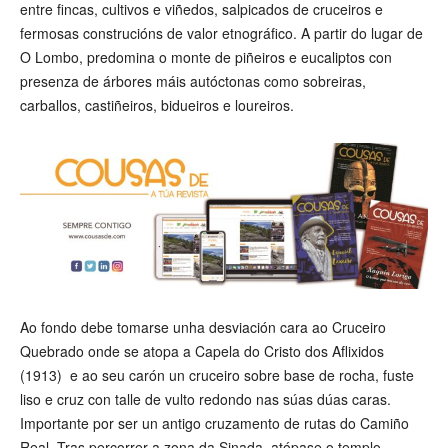
entre fincas, cultivos e viñedos, salpicados de cruceiros e
fermosas construcións de valor etnográfico. A partir do lugar de
O Lombo, predomina o monte de piñeiros e eucaliptos con
presenza de árbores máis autóctonas como sobreiras,
carballos, castiñeiros, bidueiros e loureiros.
Ao fondo debe tomarse unha desviación cara ao Cruceiro
Quebrado onde se atopa a Capela do Cristo dos Aflixidos
(1913) e ao seu carón un cruceiro sobre base de rocha, fuste
liso e cruz con talle de vulto redondo nas súas dúas caras.
Importante por ser un antigo cruzamento de rutas do Camiño
Real. Tras percorrer a zona da Sinada, atópase o templo