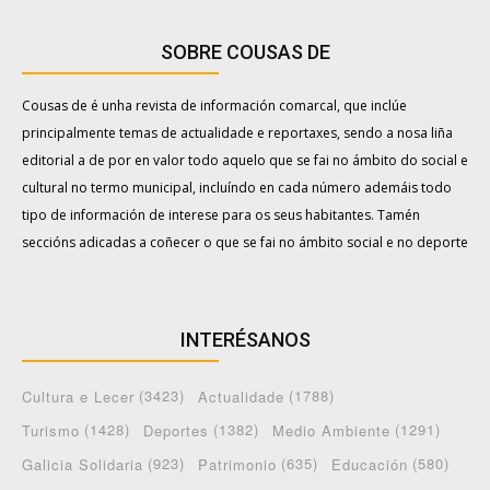
SOBRE COUSAS DE
Cousas de é unha revista de información comarcal, que inclúe
principalmente temas de actualidade e reportaxes, sendo a nosa liña
editorial a de por en valor todo aquelo que se fai no ámbito do social e
cultural no termo municipal, incluíndo en cada número ademáis todo
tipo de información de interese para os seus habitantes. Tamén
seccións adicadas a coñecer o que se fai no ámbito social e no deporte
INTERÉSANOS
(3423)
(1788)
Cultura e Lecer
Actualidade
(1428)
(1382)
(1291)
Turismo
Deportes
Medio Ambiente
(923)
(635)
(580)
Galicia Solidaria
Patrimonio
Educación