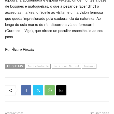
topografía accidentada e espesa vexetación de montes a base
de bosques e matogueiras, o que a pesar de facer difícil o
acceso as marxes, ofrécelle ao visitante unha visión fermosa
que queda impresionado pola exuberancia da natureza. Ao
longo de esta marxe do río, discorre a vía do ferrocarril
(Ourense – Vigo), que ofrece un peculiar espectáculo ao seu
paso.
Por
Álvaro Peralta
ETIQUETAS
Medio Ambiente
Patrimonio Natural
Turismo
Artigo anterior
Seguinte artigo