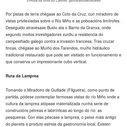
Ermida da Virxe do Camiño. @concellodecrecente
Por pistas de terra chégase ao Coto da Cruz, cun miradoiro de
vistas privilexiadas sobre o Río Miño e as poboacións limítrofes.
Deseguido atravésase Busto ata o Barrio da Granxa, onde
segundo moitos investigadores xurdiu a resistencia do
campesiñado galego contra a invasión francesa. Tras cruzar
fincas, chégase ao Muíño dos Tarendos, muíño hidráulico
tradicional restaurado que pode ser visitado en funcionamento e
que conserva un impresionante cubo vertical.
Ruta da Lamprea
Tomando o Miradoiro de Guillade (Filgueira), como punto de
partida, pódese contemplar fermosas vistas do río Miño onde a
cultura da lamprea atópase materializada nunha serie de
construcións pétreas e labirínticas ao longo do río: as
pesqueiras. Con elas péscase a lamprea, o peixe máis antigo
do planeta e produto estrela da gastronomía local. Existen