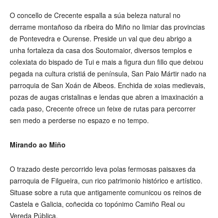
O concello de Crecente espalla a súa beleza natural no
derrame montañoso da ribeira do Miño no limiar das provincias
de Pontevedra e Ourense. Preside un val que deu abrigo a
unha fortaleza da casa dos Soutomaior, diversos templos e
colexiata do bispado de Tui e mais a figura dun fillo que deixou
pegada na cultura cristiá de península, San Paio Mártir nado na
parroquia de San Xoán de Albeos. Enchida de xoias medievais,
pozas de augas cristalinas e lendas que abren a imaxinación a
cada paso, Crecente ofrece un feixe de rutas para percorrer
sen medo a perderse no espazo e no tempo.
Mirando ao Miño
O trazado deste percorrido leva polas fermosas paisaxes da
parroquia de Filgueira, cun rico patrimonio histórico e artístico.
Situase sobre a ruta que antigamente comunicou os reinos de
Castela e Galicia, coñecida co topónimo Camiño Real ou
Vereda Pública.