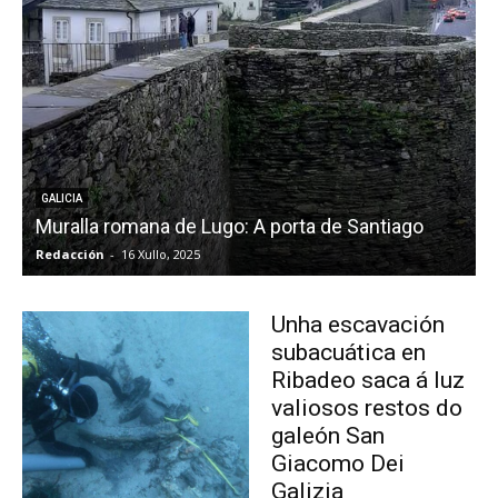
GALICIA
Muralla romana de Lugo: A porta de Santiago
Redacción
-
16 Xullo, 2025
R
Unha escavación
subacuática en
Ribadeo saca á luz
valiosos restos do
galeón San
Giacomo Dei
Galizia