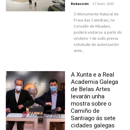
Redacción
-
27 Xuño, 2020
O Monumento Natural da
Praia das Catedrais, no
Concello de Ribadeo,
poderá visitarse a partir do
vindeiro 1 de xullo previa
solicitude de autorización
ante...
A Xunta e a Real
Academia Galega
de Belas Artes
levarán unha
mostra sobre o
Camiño de
Santiago ás sete
cidades galegas