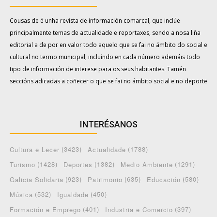
Cousas de é unha revista de información comarcal, que inclúe
principalmente temas de actualidade e reportaxes, sendo a nosa liña
editorial a de por en valor todo aquelo que se fai no ámbito do social e
cultural no termo municipal, incluíndo en cada número ademáis todo
tipo de información de interese para os seus habitantes. Tamén
seccións adicadas a coñecer o que se fai no ámbito social e no deporte
INTERÉSANOS
(3423)
(1788)
Cultura e Lecer
Actualidade
(1428)
(1382)
(1291)
Turismo
Deportes
Medio Ambiente
(923)
(635)
(580)
Galicia Solidaria
Patrimonio
Educación
(532)
(450)
Música
Igualdade
(401)
(397)
Formación e Emprego
Industria e Comercio