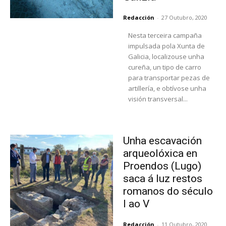
Redacción
-
27 Outubro, 2020
Nesta terceira campaña
impulsada pola Xunta de
Galicia, localizouse unha
cureña, un tipo de carro
para transportar pezas de
artillería, e obtívose unha
visión transversal...
Unha escavación
arqueolóxica en
Proendos (Lugo)
saca á luz restos
romanos do século
I ao V
Redacción
-
11 Outubro, 2020