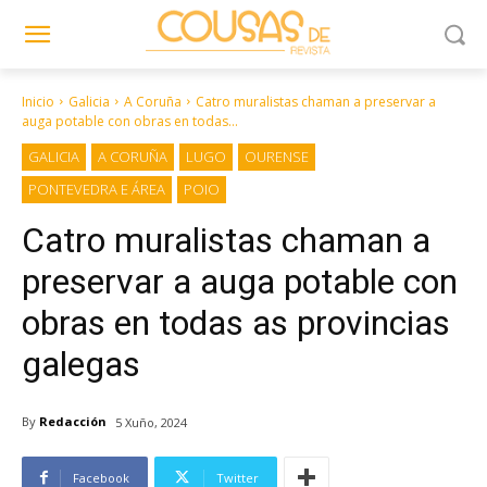
Inicio
Galicia
A Coruña
Catro muralistas chaman a preservar a
auga potable con obras en todas...
GALICIA
A CORUÑA
LUGO
OURENSE
PONTEVEDRA E ÁREA
POIO
Catro muralistas chaman a
preservar a auga potable con
obras en todas as provincias
galegas
By
Redacción
5 Xuño, 2024
Facebook
Twitter