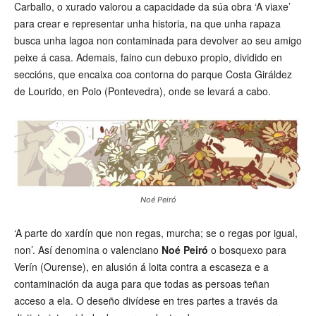
Carballo, o xurado valorou a capacidade da súa obra ‘A viaxe’
para crear e representar unha historia, na que unha rapaza
busca unha lagoa non contaminada para devolver ao seu amigo
peixe á casa. Ademais, faino cun debuxo propio, dividido en
seccións, que encaixa coa contorna do parque Costa Giráldez
de Lourido, en Poio (Pontevedra), onde se levará a cabo.
Noé Peiró
‘A parte do xardín que non regas, murcha; se o regas por igual,
non’. Así denomina o valenciano
Noé Peiró
o bosquexo para
Verín (Ourense), en alusión á loita contra a escaseza e a
contaminación da auga para que todas as persoas teñan
acceso a ela. O deseño divídese en tres partes a través da