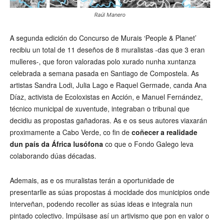
Raúl Manero
A segunda edición do Concurso de Murais ‘People & Planet’
recibiu un total de 11 deseños de 8 muralistas -das que 3 eran
mulleres-, que foron valoradas polo xurado nunha xuntanza
celebrada a semana pasada en Santiago de Compostela. As
artistas Sandra Lodi, Julia Lago e Raquel Germade, canda Ana
Díaz, activista de Ecoloxistas en Acción, e Manuel Fernández,
técnico municipal de xuventude, integraban o tribunal que
decidiu as propostas gañadoras. As e os seus autores viaxarán
proximamente a Cabo Verde, co fin de
coñecer a realidade
dun país da África lusófona
co que o Fondo Galego leva
colaborando dúas décadas.
Ademais, as e os muralistas terán a oportunidade de
presentarlle as súas propostas á mocidade dos municipios onde
interveñan, podendo recoller as súas ideas e integrala nun
pintado colectivo. Impúlsase así un artivismo que pon en valor o