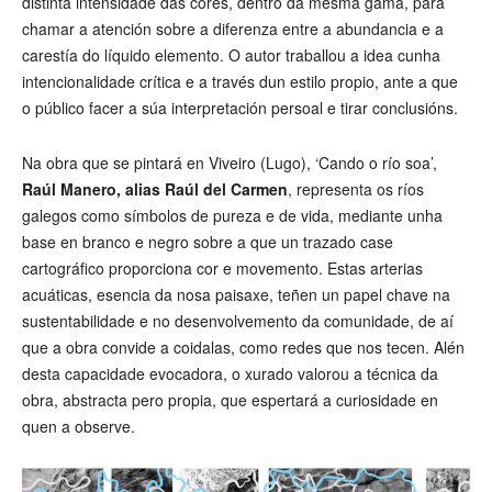
distinta intensidade das cores, dentro da mesma gama, para
chamar a atención sobre a diferenza entre a abundancia e a
carestía do líquido elemento. O autor traballou a idea cunha
intencionalidade crítica e a través dun estilo propio, ante a que
o público facer a súa interpretación persoal e tirar conclusións.
Na obra que se pintará en Viveiro (Lugo), ‘Cando o río soa’,
Raúl Manero, alias Raúl del Carmen
, representa os ríos
galegos como símbolos de pureza e de vida, mediante unha
base en branco e negro sobre a que un trazado case
cartográfico proporciona cor e movemento. Estas arterias
acuáticas, esencia da nosa paisaxe, teñen un papel chave na
sustentabilidade e no desenvolvemento da comunidade, de aí
que a obra convide a coidalas, como redes que nos tecen. Alén
desta capacidade evocadora, o xurado valorou a técnica da
obra, abstracta pero propia, que espertará a curiosidade en
quen a observe.