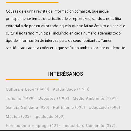
Cousas de é unha revista de información comarcal, que inclúe
principalmente temas de actualidade e reportaxes, sendo a nosa liña
editorial a de por en valor todo aquelo que se fai no ámbito do social e
cultural no termo municipal, incluíndo en cada número ademáis todo
tipo de información de interese para os seus habitantes. Tamén
seccións adicadas a coñecer o que se fai no ámbito social e no deporte
INTERÉSANOS
(3423)
(1788)
Cultura e Lecer
Actualidade
(1428)
(1382)
(1291)
Turismo
Deportes
Medio Ambiente
(923)
(635)
(580)
Galicia Solidaria
Patrimonio
Educación
(532)
(450)
Música
Igualdade
(401)
(397)
Formación e Emprego
Industria e Comercio