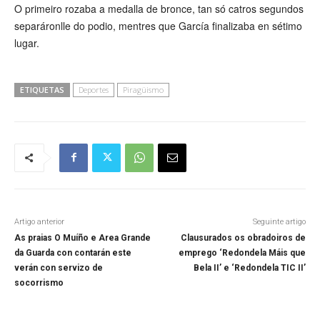
O primeiro rozaba a medalla de bronce, tan só catros segundos
separáronlle do podio, mentres que García finalizaba en sétimo
lugar.
ETIQUETAS
Deportes
Piragüismo
Artigo anterior
Seguinte artigo
As praias O Muíño e Area Grande
Clausurados os obradoiros de
da Guarda con contarán este
emprego ‘Redondela Máis que
verán con servizo de
Bela II’ e ‘Redondela TIC II’
socorrismo