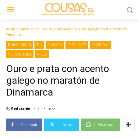
Inicio
Baixo Miño
Ouro e prata con acento galego no maratón de
Dinamarca
BAIXO MIÑO
TUI
GALICIA
O SALNÉS
O GROVE
VIGO E ÁREA
VIGO
Ouro e prata con acento
galego no maratón de
Dinamarca
By
Redacción
30 Xullo, 2022
Facebook
Twitter
WhatsApp