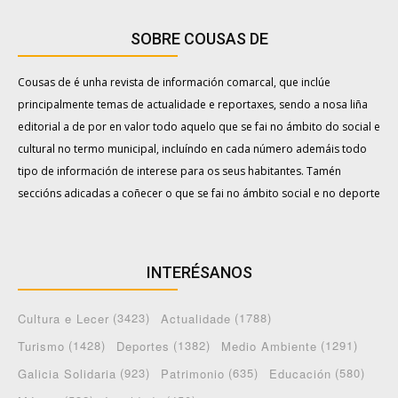
SOBRE COUSAS DE
Cousas de é unha revista de información comarcal, que inclúe
principalmente temas de actualidade e reportaxes, sendo a nosa liña
editorial a de por en valor todo aquelo que se fai no ámbito do social e
cultural no termo municipal, incluíndo en cada número ademáis todo
tipo de información de interese para os seus habitantes. Tamén
seccións adicadas a coñecer o que se fai no ámbito social e no deporte
INTERÉSANOS
(3423)
(1788)
Cultura e Lecer
Actualidade
(1428)
(1382)
(1291)
Turismo
Deportes
Medio Ambiente
(923)
(635)
(580)
Galicia Solidaria
Patrimonio
Educación