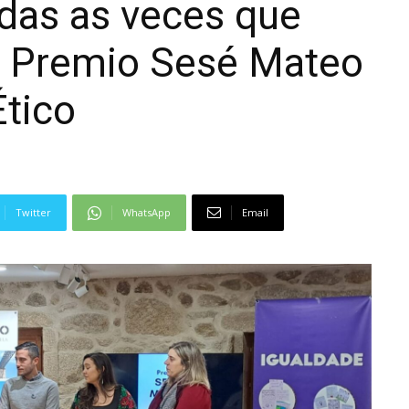
das as veces que
 V Premio Sesé Mateo
Ético
Twitter
WhatsApp
Email