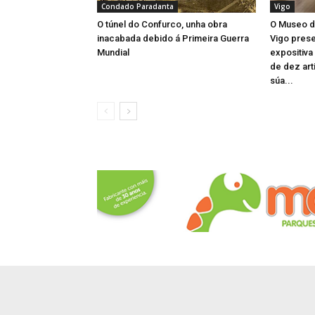
Condado Paradanta
Vigo
O túnel do Confurco, unha obra
O Museo d
inacabada debido á Primeira Guerra
Vigo prese
Mundial
expositiva
de dez art
súa...