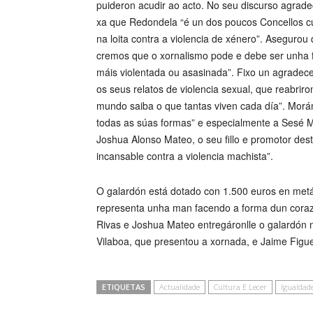
puideron acudir ao acto. No seu discurso agra
xa que Redondela “é un dos poucos Concellos cun
na loita contra a violencia de xénero”. Aseguro
cremos que o xornalismo pode e debe ser unha
máis violentada ou asasinada”. Fixo un agradec
os seus relatos de violencia sexual, que reabrir
mundo saiba o que tantas viven cada día”. Morán
todas as súas formas” e especialmente a Sesé 
Joshua Alonso Mateo, o seu fillo e promotor dest
incansable contra a violencia machista”.
O galardón está dotado con 1.500 euros en metál
representa unha man facendo a forma dun corazó
Rivas e Joshua Mateo entregáronlle o galardón nu
Vilaboa, que presentou a xornada, e Jaime Figu
ETIQUETAS
Actualidade
Cultura E Lecer
Igualdad