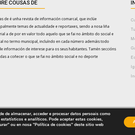
RE COUSAS DE
I
s de é unha revista de información comarcal, que inclúe
Cu
ipalmente temas de actualidade e reportaxes, sendo a nosa liña
T
rial a de por en valor todo aquelo que se fai no ámbito do social e
M
ral no termo municipal, incluíndo en cada número ademáis todo
Ga
de información de interese para os seus habitantes. Tamén seccións
das a coñecer o que se fai no ámbito social e no deporte
E
I
In
diciones Basán
dade de almacenar, acceder e procesar datos persoais como
PRIVACIDADE
AVISO LEGAL
 estatísticos e analíticos. Pode aceptar estas cookies,
urar" ou en nosa "Política de cookies" deste sitio web
PUBLICIDADE