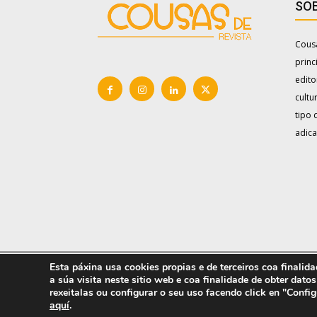
SOB
Cousa
princ
edito
cultu
tipo 
adica
© Cousas de 2011-2021- Tódolos dereitos reservados. E
Esta páxina usa cookies propias e de terceiros coa finali
a súa visita neste sitio web e coa finalidade de obter datos
rexeitalas ou configurar o seu uso facendo click en "Config
aquí
.