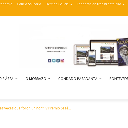
ronomía
Galicia Solidaria
Destino Galicia
Cooperación transfronteiriza
O E ÁREA
O MORRAZO
CONDADO PARADANTA
PONTEVEDR
as veces que foron un non”, V Premio Sesé...