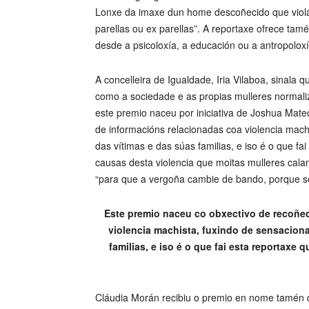
Lonxe da imaxe dun home descoñecido que viola 
parellas ou ex parellas”. A reportaxe ofrece tam
desde a psicoloxía, a educación ou a antropoloxí
A concelleira de Igualdade, Iria Vilaboa, sinala q
como a sociedade e as propias mulleres normaliz
este premio naceu por iniciativa de Joshua Mate
de informacións relacionadas coa violencia mach
das vítimas e das súas familias, e iso é o que fai
causas desta violencia que moitas mulleres cala
“para que a vergoña cambie de bando, porque so
Este premio naceu co obxectivo de recoñece
violencia machista, fuxindo de sensaciona
familias, e iso é o que fai esta reportaxe
Cláudia Morán recibiu o premio en nome tamén 