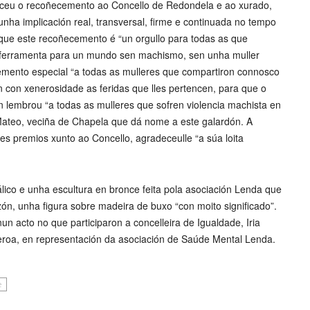
deceu o recoñecemento ao Concello de Redondela e ao xurado,
ha implicación real, transversal, firme e continuada no tempo
u que este recoñecemento é “un orgullo para todas as que
 ferramenta para un mundo sen machismo, sen unha muller
emento especial “a todas as mulleres que compartiron connosco
on con xenerosidade as feridas que lles pertencen, para que o
 lembrou “a todas as mulleres que sofren violencia machista en
Mateo, veciña de Chapela que dá nome a este galardón. A
es premios xunto ao Concello, agradeceulle “a súa loita
ico e unha escultura en bronce feita pola asociación Lenda que
n, unha figura sobre madeira de buxo “con moito significado”.
n acto no que participaron a concelleira de Igualdade, Iria
eroa, en representación da asociación de Saúde Mental Lenda.
e