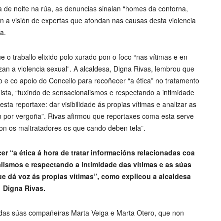
de noite na rúa, as denuncias sinalan “homes da contorna,
én a visión de expertas que afondan nas causas desta violencia
a.
ue o traballo elixido polo xurado pon o foco “nas vítimas e en
an a violencia sexual”. A alcaldesa, Digna Rivas, lembrou que
o e co apoio do Concello para recoñecer “a ética” no tratamento
ista, “fuxindo de sensacionalismos e respectando a intimidade
 esta reportaxe: dar visibilidade ás propias vítimas e analizar as
n por vergoña”. Rivas afirmou que reportaxes coma esta serve
n os maltratadores os que cando deben tela”.
r “a ética á hora de tratar informacións relacionadas coa
lismos e respectando a intimidade das vítimas e as súas
 que dá voz ás propias vítimas”, como explicou a alcaldesa
Digna Rivas.
das súas compañeiras Marta Veiga e Marta Otero, que non