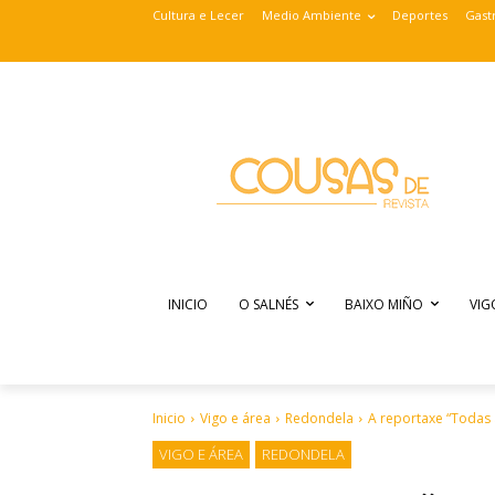
Cultura e Lecer
Medio Ambiente
Deportes
Gast
INICIO
O SALNÉS
BAIXO MIÑO
VIG
Inicio
Vigo e área
Redondela
A reportaxe “Todas 
VIGO E ÁREA
REDONDELA