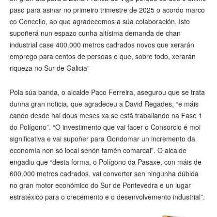
paso para asinar no primeiro trimestre de 2025 o acordo marco
co Concello, ao que agradecemos a súa colaboración. Isto
supoñerá nun espazo cunha altísima demanda de chan
industrial case 400.000 metros cadrados novos que xerarán
emprego para centos de persoas e que, sobre todo, xerarán
riqueza no Sur de Galicia”
Pola súa banda, o alcalde Paco Ferreira, asegurou que se trata
dunha gran noticia, que agradeceu a David Regades, “e máis
cando desde hai dous meses xa se está traballando na Fase 1
do Polígono”. “O investimento que vai facer o Consorcio é moi
significativa e vai supoñer para Gondomar un incremento da
economía non só local senón tamén comarcal”. O alcalde
engadiu que “desta forma, o Polígono da Pasaxe, con máis de
600.000 metros cadrados, vai converter sen ningunha dúbida
no gran motor económico do Sur de Pontevedra e un lugar
estratéxico para o crecemento e o desenvolvemento industrial”.