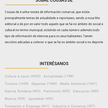
SOBRE COUSAS DE
Cousas de é unha revista de información comarcal, que inclúe
principalmente temas de actualidade e reportaxes, sendo a nosa liña
editorial a de por en valor todo aquelo que se fai no ámbito do social e
cultural no termo municipal, incluíndo en cada número ademáis todo
tipo de información de interese para os seus habitantes. Tamén
seccións adicadas a coñecer o que se fai no ámbito social e no deporte
INTERÉSANOS
(3423)
(1788)
Cultura e Lecer
Actualidade
(1428)
(1382)
(1291)
Turismo
Deportes
Medio Ambiente
(923)
(635)
(580)
Galicia Solidaria
Patrimonio
Educación
(532)
(450)
Música
Igualdade
(401)
(397)
Formación e Emprego
Industria e Comercio