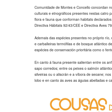
Comunidade de Montes e Concello concordan no 
culturais e etnográficos presentes nestas catro
flora e fauna que conforman habitats declarados 
Directiva Hábitats 92/43/CEE e Directiva Aves 7
Ademais das espécies presentes no próprio río, d
e carballeiras termófilas e de bosque atlántico de 
espécies de conservación prioritária como o fento
En canto á fauna presente salientan entre os anf
sapo corredos; entre os peixes o salmón atlántico
silveiras ou o aliscrán e a víbora de seoane; no
lobo e en canto ás aves as águias abelladas e ca