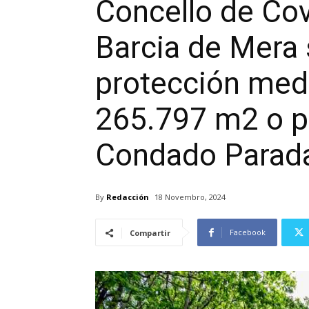
Concello de Co
Barcia de Mera s
protección med
265.797 m2 o p
Condado Parad
By
Redacción
18 Novembro, 2024
Facebook
Compartir