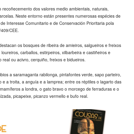
recoñecemento dos valores medio ambientais, naturais,
 parcelas. Neste entorno están presentes numerosas espécies de
de Interesse Comunitario e de Conservación Prioritaria pola
9/409/CEE.
estacan os bosques de ribeira de amieiros, salgueiros e freixos
loureiros, carballos, estirpeiros, xilbarbeira e castiñeiros e
 real ou acivro, cerquiño, freixos e bidueiros.
ibios a saramaganta rabilonga, pintafontes verde, sapo parteiro,
 e a troita, a anguía e a lamprea; entre os réptiles o lagarto das
s mamíferos a londra, o gato bravo o morcego de ferraduras e o
lzada, picapeixe, picanzo vermello e bufo real.