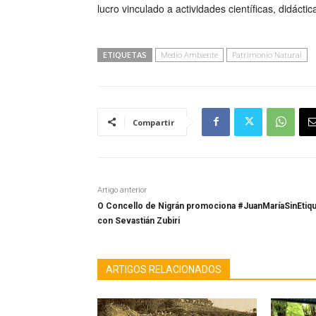
lucro vinculado a actividades científicas, didáctica
ETIQUETAS
Medio Ambiente
Patrimonio Natural
Compartir
Artigo anterior
O Concello de Nigrán promociona #JuanMaríaSinEtiq
con Sevastián Zubiri
ARTIGOS RELACIONADOS