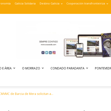
ronomía
Galicia Solidaria
Destino Galicia
Cooperación transfronteiriza
O E ÁREA
O MORRAZO
CONDADO PARADANTA
PONTEVEDR
CMVMC de Barcia de Mera solicitan a...