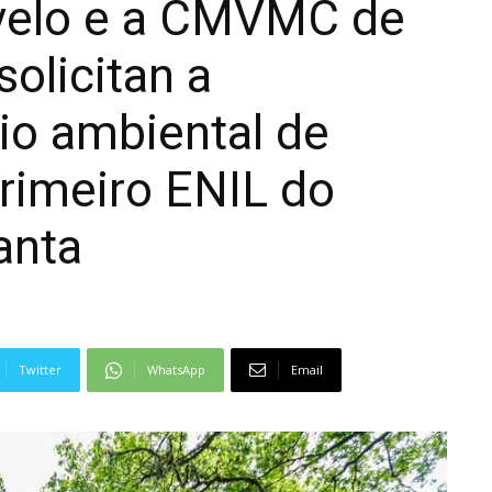
velo e a CMVMC de
olicitan a
io ambiental de
rimeiro ENIL do
anta
Twitter
WhatsApp
Email