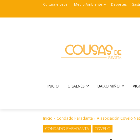
Cultura e Lecer
Medio Ambiente
Deportes
Gast
INICIO
O SALNÉS
BAIXO MIÑO
VIG
Inicio
Condado Paradanta
A asociación Covelo Nat
CONDADO PARADANTA
COVELO