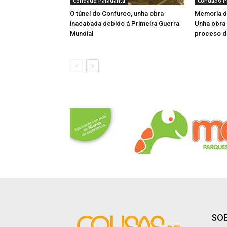
Condado Paradanta
Condado P
O túnel do Confurco, unha obra
Memoria d
inacabada debido á Primeira Guerra
Unha obra 
Mundial
proceso d
SOB