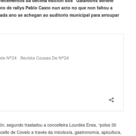
ñecementos da décima edición dos “Galardóns Síntete
oto de rallys Pablo Casto nun acto no que non faltou a
ada ano se achegan ao auditorio municipal para arroupar
dón, segundo trasladou a concelleira Lourdes Enes, “polos 30
ello de Covelo a través da micoloxía, gastronomía, apicultura,