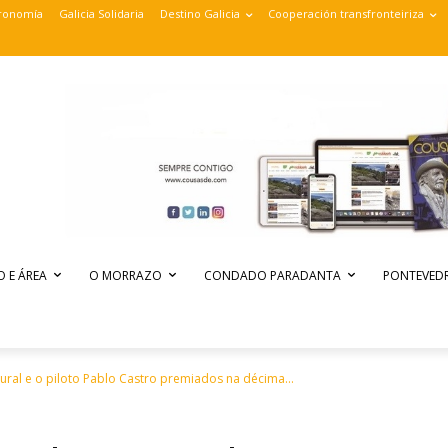
ronomía
Galicia Solidaria
Destino Galicia
Cooperación transfronteiriza
O E ÁREA
O MORRAZO
CONDADO PARADANTA
PONTEVEDR
ural e o piloto Pablo Castro premiados na décima...