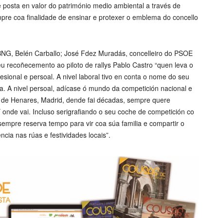
e posta en valor do património medio ambiental a través de
mpre coa finalidade de ensinar e protexer o emblema do concello
BNG, Belén Carballo; José Fdez Muradás, concelleiro do PSOE
eu recoñecemento ao piloto de rallys Pablo Castro “quen leva o
sional e persoal. A nivel laboral tivo en conta o nome do seu
a. A nivel persoal, adícase ó mundo da competición nacional e
alá de Henares, Madrid, dende fai décadas, sempre quere
onde vai. Incluso serigrafiando o seu coche de competición co
sempre reserva tempo para vir coa súa familia e compartir o
ncia nas rúas e festividades locais”.