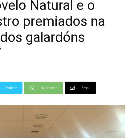
velo Natural e o
stro premiados na
 dos galardóns
”
Twitter
WhatsApp
Email