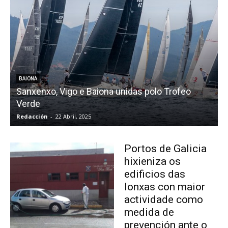
BAIONA
Sanxenxo, Vigo e Baiona unidas polo Trofeo
Verde
c
Redacción
-
22 Abril, 2025
R
Portos de Galicia
hixieniza os
edificios das
lonxas con maior
actividade como
medida de
prevención ante o