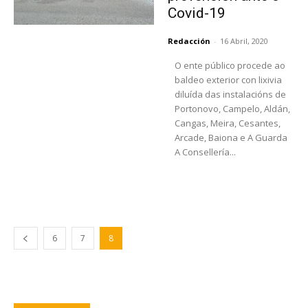
Covid-19
Redacción
-
16 Abril, 2020
O ente público procede ao
baldeo exterior con lixivia
diluída das instalacións de
Portonovo, Campelo, Aldán,
Cangas, Meira, Cesantes,
Arcade, Baiona e A Guarda
A Consellería...
6
7
8